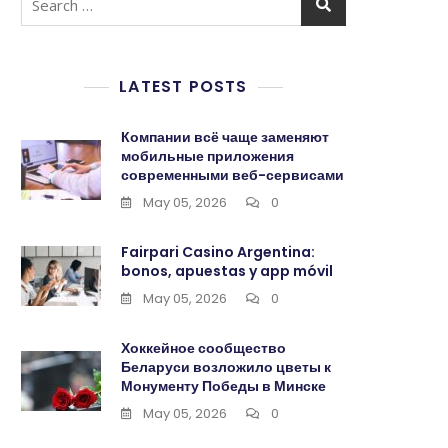
for:
LATEST POSTS
Компании всё чаще заменяют
мобильные приложения
современными веб-сервисами
May 05, 2026
0
Fairpari Casino Argentina:
bonos, apuestas y app móvil
May 05, 2026
0
Хоккейное сообщество
Беларуси возложило цветы к
Монументу Победы в Минске
May 05, 2026
0