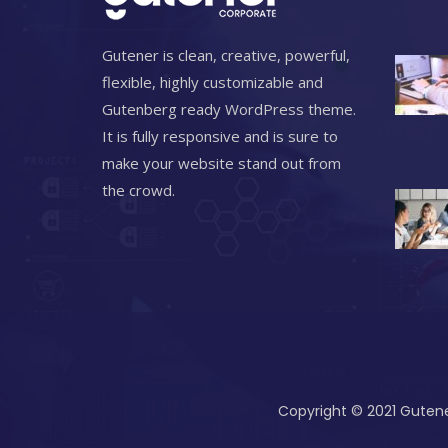
Gutener is clean, creative, powerful,
flexible, highly customizable and
Gutenberg ready WordPress theme.
It is fully responsive and is sure to
make your website stand out from
the crowd.
Copyright © 2021 Gute