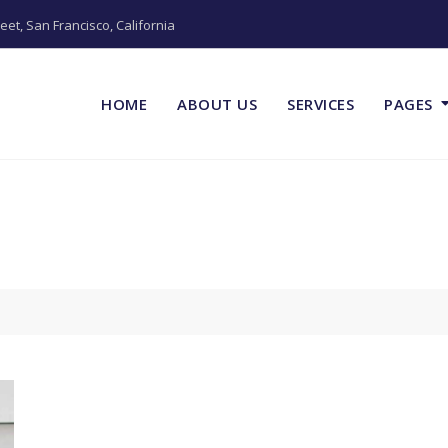
eet, San Francisco, California
HOME
ABOUT US
SERVICES
PAGES