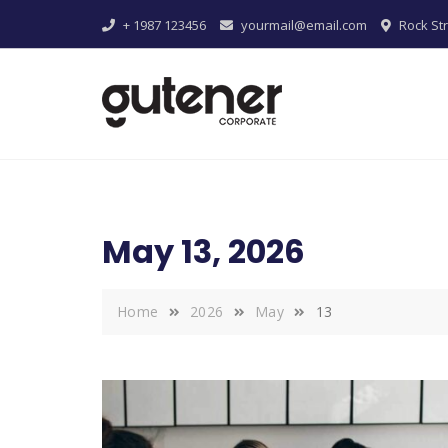
Skip
+ 1987 123456
yourmail@email.com
Rock Str
to
content
May 13, 2026
Home
2026
May
13