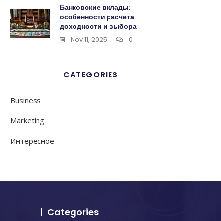
Банковские вклады:
особенности расчета
доходности и выбора
Nov 11, 2025
0
CATEGORIES
Business
Marketing
Интересное
Categories