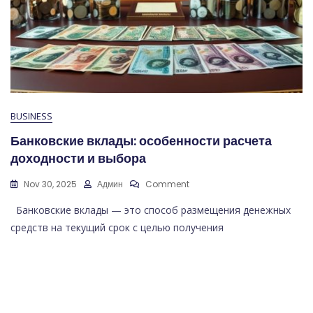
BUSINESS
Банковские вклады: особенности расчета
доходности и выбора
On
Nov 30, 2025
Админ
Comment
Банковские
Банковские вклады — это способ размещения денежных
Вклады:
Особенности
средств на текущий срок с целью получения
Расчета
Доходности
И
Выбора