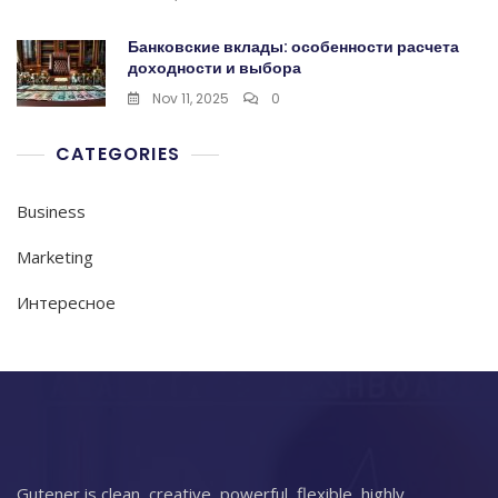
Банковские вклады: особенности расчета
доходности и выбора
Nov 11, 2025
0
CATEGORIES
Business
Marketing
Интересное
Gutener is clean, creative, powerful, flexible, highly