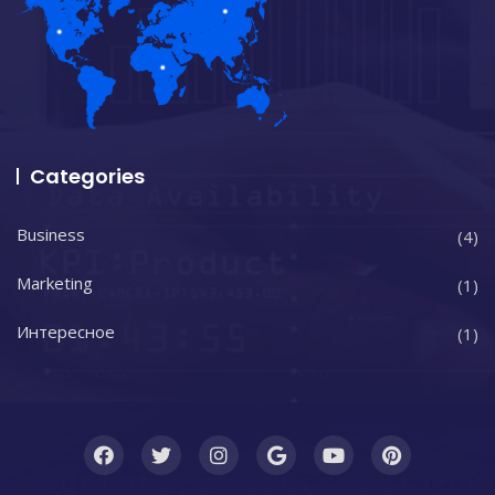
Categories
Business
(4)
Marketing
(1)
Интересное
(1)