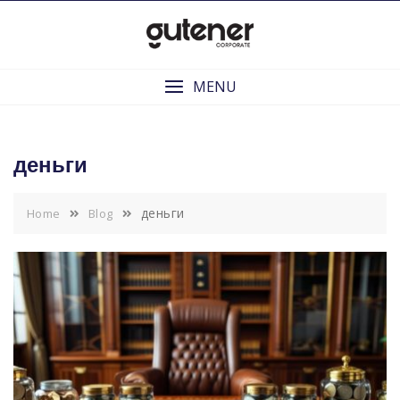
Skip
to
content
MENU
деньги
деньги
Home
Blog